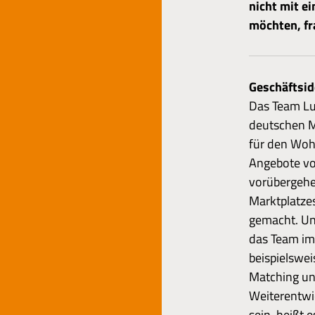
nicht mit e
möchten, fr
Geschäftsid
Das Team Luc
deutschen M
für den Woh
Angebote vo
vorübergehen
Marktplatzes
gemacht. Uns
das Team im
beispielswei
Matching und
Weiterentwi
sein, heißt 