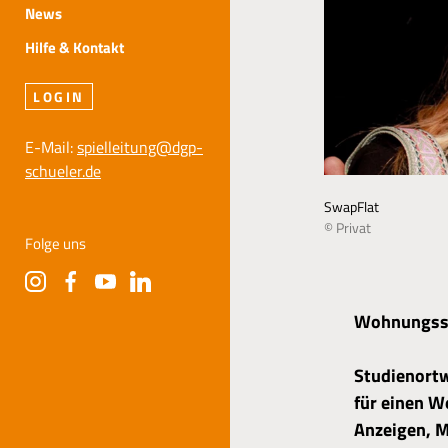
News
Hilfe & Kontakt
LOGIN
E-Mail:
spielleitung@dgp-
schueler.de
SwapFlat
© Privat
Folge uns
Wohnungssu
Studienortw
für einen W
Anzeigen, M