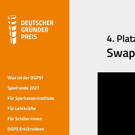
4. Pla
Swap
Was ist der DGPS?
Spielrunde 2027
Für Sparkasseninstitute
Für Lehrkräfte
Für Schüler:innen
DGPS Erklärvideos