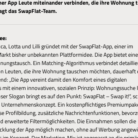
iner App Leute miteinander verbinden, die ihre Wohnung 
agt das SwapFlat-Team.
ee:
a, Lotta und Lilli gründet mit der SwapFlat-App, einer im
arkt bisher unbekannten Plattformidee. Die App bietet ein
nungstausch. Ein Matching-Algorithmus verbindet detaillie
n Leuten, die ihre Wohnung tauschen möchten, dauerhaft 
d: „Die App vereint damit den Komfort eines digitalen
 mit einem innovativen, sozialen Prinzip: Wohnungssuche l
er Slogan bringt es auf den Punkt: SwapFlat – Swap it!“, sc
 Unternehmenskonzept. Ein kostenpflichtiges Premiumpake
se Profilbildung, zusätzliche Nachrichtenfunktionen, bevor
 erweiterte Filtermöglichkeiten. Die Einnahmen sollen die
cklung der App möglich machen, ohne auf Werbung angewi
es im Konzept. Der Marketing-Mix ist angepasst an die primä