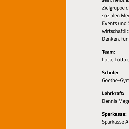
Zielgruppe d
sozialen Me
Events und 
wirtschaftli
Denken, für
Team:
Luca, Lotta u
Schule:
Goethe-Gy
Lehrkraft:
Dennis Mag
Sparkasse:
Sparkasse 