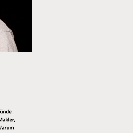
ründe
Makler,
 Warum