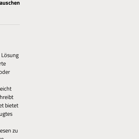
tauschen
e Lösung
rte
oder
eicht
hreibt
t bietet
zugtes
esen zu
re