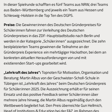
In dieser Spielrunde schafften es fünf Teams aus NRW, drei Teams
aus Baden-Württemberg und jeweils ein Team aus Hessen und
Schleswig-Holstein in die Top Ten des DGPS.
Preise:
Die Gewinner:innen des Deutschen Gründerpreises für
Schüler:innen fahren zur Verleihung des Deutschen
Gründerpreises in das ZDF-Hauptstadtstudio nach Berlin und
werden in der Kategorie „Schüler:innen“ ausgezeichnet. Die zehn
bestplatzierten Teams gewinnen die Teilnahme an der
Gründerpreis Experience: ein mehrtägiger Hackathon, bei dem an
konkreten aktuellen Herausforderungen von und mit
existierenden Start-ups gearbeitet wird.
„Lehrkraft des Jahres“:
Topnoten für Motivation, Organisation und
Beratung: Martin Albus von der Geschwister-Scholl-Schule in
Tübingen ist „Lehrkraft des Jahres“ beim Deutschen Gründerpreis
für Schüler:innen 2025. Die Auszeichnung erhält er für seinen
Einsatz und das positive Feedback seiner Schüler:innen über
mehrere Jahre hinweg, die Martin Albus regelmäßig durch den
Wettbewerb begleitet hat. Den Preis überreichte Gun Hellmich,
Head of Institutions & Education bei der FAZ, im Rahmen des