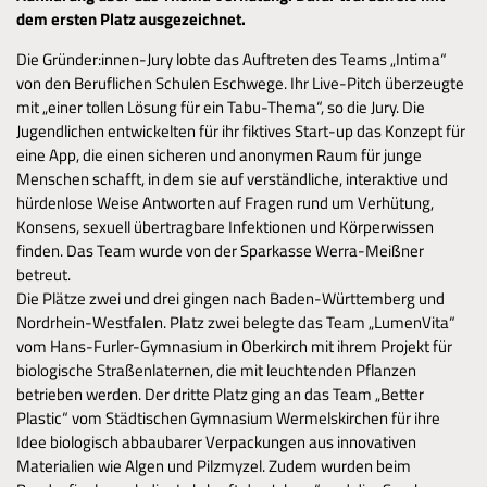
dem ersten Platz ausgezeichnet.
Die Gründer:innen-Jury lobte das Auftreten des Teams „Intima“
von den Beruflichen Schulen Eschwege. Ihr Live-Pitch überzeugte
mit „einer tollen Lösung für ein Tabu-Thema“, so die Jury. Die
Jugendlichen entwickelten für ihr fiktives Start-up das Konzept für
eine App, die einen sicheren und anonymen Raum für junge
Menschen schafft, in dem sie auf verständliche, interaktive und
hürdenlose Weise Antworten auf Fragen rund um Verhütung,
Konsens, sexuell übertragbare Infektionen und Körperwissen
finden. Das Team wurde von der Sparkasse Werra-Meißner
betreut.
Die Plätze zwei und drei gingen nach Baden-Württemberg und
Nordrhein-Westfalen. Platz zwei belegte das Team „LumenVita“
vom Hans-Furler-Gymnasium in Oberkirch mit ihrem Projekt für
biologische Straßenlaternen, die mit leuchtenden Pflanzen
betrieben werden. Der dritte Platz ging an das Team „Better
Plastic“ vom Städtischen Gymnasium Wermelskirchen für ihre
Idee biologisch abbaubarer Verpackungen aus innovativen
Materialien wie Algen und Pilzmyzel. Zudem wurden beim