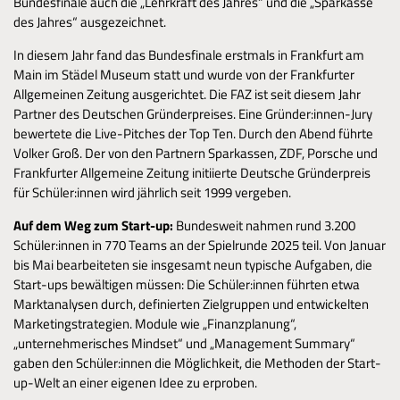
Bundesfinale auch die „Lehrkraft des Jahres“ und die „Sparkasse
des Jahres“ ausgezeichnet.
In diesem Jahr fand das Bundesfinale erstmals in Frankfurt am
Main im Städel Museum statt und wurde von der Frankfurter
Allgemeinen Zeitung ausgerichtet. Die FAZ ist seit diesem Jahr
Partner des Deutschen Gründerpreises. Eine Gründer:innen-Jury
bewertete die Live-Pitches der Top Ten. Durch den Abend führte
Volker Groß. Der von den Partnern Sparkassen, ZDF, Porsche und
Frankfurter Allgemeine Zeitung initiierte Deutsche Gründerpreis
für Schüler:innen wird jährlich seit 1999 vergeben.
Auf dem Weg zum Start-up:
Bundesweit nahmen rund 3.200
Schüler:innen in 770 Teams an der Spielrunde 2025 teil. Von Januar
bis Mai bearbeiteten sie insgesamt neun typische Aufgaben, die
Start-ups bewältigen müssen: Die Schüler:innen führten etwa
Marktanalysen durch, definierten Zielgruppen und entwickelten
Marketingstrategien. Module wie „Finanzplanung“,
„unternehmerisches Mindset“ und „Management Summary“
gaben den Schüler:innen die Möglichkeit, die Methoden der Start-
up-Welt an einer eigenen Idee zu erproben.