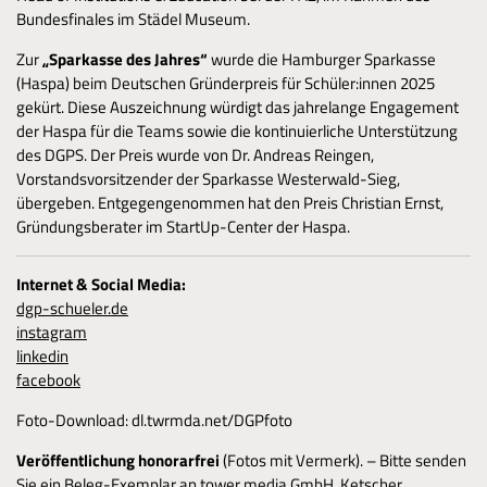
Bundesfinales im Städel Museum.
Zur
„Sparkasse des Jahres“
wurde die Hamburger Sparkasse
(Haspa) beim Deutschen Gründerpreis für Schüler:innen 2025
gekürt. Diese Auszeichnung würdigt das jahrelange Engagement
der Haspa für die Teams sowie die kontinuierliche Unterstützung
des DGPS. Der Preis wurde von Dr. Andreas Reingen,
Vorstandsvorsitzender der Sparkasse Westerwald-Sieg,
übergeben. Entgegengenommen hat den Preis Christian Ernst,
Gründungsberater im StartUp-Center der Haspa.
Internet & Social Media:
dgp-schueler.de
instagram
linkedin
facebook
Foto-Download: dl.twrmda.net/DGPfoto
Veröffentlichung honorarfrei
(Fotos mit Vermerk). – Bitte senden
Sie ein Beleg-Exemplar an tower media GmbH, Ketscher